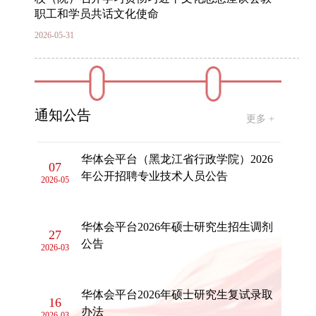
职工和学员共话文化使命
2026-05-31
红心映晚霞 薪火永相传 ——全省最美“五老”李
志荣与校（院）青年干部面对面 共话初心与担
当
通知公告
2026-05-29
更多 +
华体会平台（黑龙江省行政学院）2026
07
年公开招聘专业技术人员公告
2026-05
华体会平台2026年硕士研究生招生调剂
27
公告
2026-03
华体会平台2026年硕士研究生复试录取
16
办法
2026-03