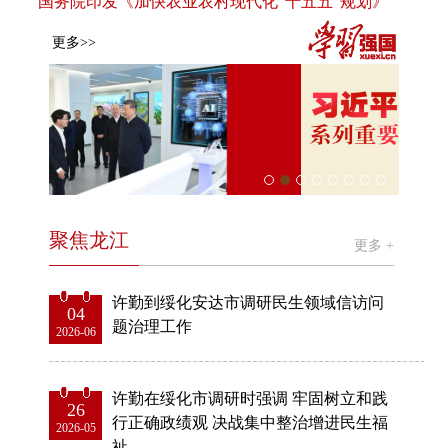
国务院印发《加快农业农村现代化“十五五”规划》
更多>>
聚焦龙江
更多 +
许勤到绥化安达市调研民生领域信访问
04
题治理工作
2026-06
许勤在绥化市调研时强调 牢固树立和践
26
行正确政绩观 决战集中整治增进民生福
2026-05
祉