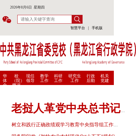
2026年8月6日 星期四
智慧平台
|
手机版
华
校
现任
教学
科研
研究生
行政
机关
体
（院）
领导
工作
工作
工作
后勤
党建
会
概况
(中
国)
一
站
式
老挝人革党中央总书记、国家主席通伦参访中央党校
服
务
平
树立和践行正确政绩观学习教育中央指导组工作座谈会暨继续派出…
台