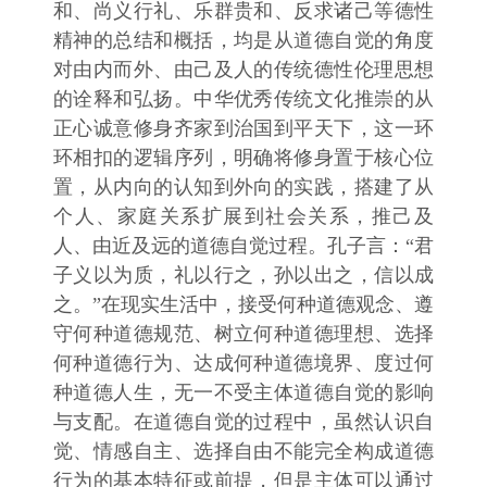
和、尚义行礼、乐群贵和、反求诸己等德性
精神的总结和概括，均是从道德自觉的角度
对由内而外、由己及人的传统德性伦理思想
的诠释和弘扬。中华优秀传统文化推崇的从
正心诚意修身齐家到治国到平天下，这一环
环相扣的逻辑序列，明确将修身置于核心位
置，从内向的认知到外向的实践，搭建了从
个人、家庭关系扩展到社会关系，推己及
人、由近及远的道德自觉过程。孔子言：“君
子义以为质，礼以行之，孙以出之，信以成
之。”在现实生活中，接受何种道德观念、遵
守何种道德规范、树立何种道德理想、选择
何种道德行为、达成何种道德境界、度过何
种道德人生，无一不受主体道德自觉的影响
与支配。在道德自觉的过程中，虽然认识自
觉、情感自主、选择自由不能完全构成道德
行为的基本特征或前提，但是主体可以通过