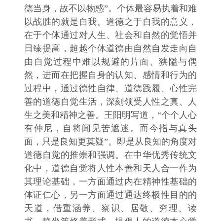
德当身，故不以物惑”。个体最容易执着和难
以战胜的就是自我。道德之于自我的意义，
在于个体通过对人生、社会和自然的觉悟并
日臻提高，超越个体道德由自然自发走向自
由自觉过程中难以规避的片面、狭隘与偶
然，进而在把握自身的认知、感情和行为的
过程中，通过德性自律、道德践履、心性完
善的道德自觉生活，深刻领受人性之真、人
生之美和精神之善。王阳明写道，“个个人心
有仲尼，自将闻见苦遮迷。而今指与真头
面，只是良知更莫疑”。即是从良知的角度对
道德自觉的推崇和强调。在中华优秀传统文
化中，道德自觉将人性本善和天人合一作为
其理论基础，一方面通过内在精神性基础的
体证仁心，另一方面通过通达终极性目的的
天道，借重涵养、察识、居敬、穷理、读