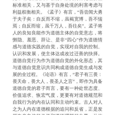
标准相关，又与基于自身处境的利害考虑与
利益权衡相关。《孟子》有言，“吾尝闻大勇
于夫子矣：自反而不缩，虽褐宽博，吾不惴
焉；自反而缩，虽千万人，吾往矣”。孟子将
人的良知良能作为道德主体的自觉意志，将
恻隐、羞恶、辞让、是非“四心”作为道德情
感与道德实践的自觉，实现对自我的控制、
认识和发展，使主体达成改过迁善的抉择。
道德自觉行为作为道德自觉的外化形态，其
与道德自觉意识共同构成道德自觉生成与发
展的全过程。《论语》有言，“君子有三畏：
畏天命，畏大人，畏圣人之言”，即作为具备
道德自觉的君子而言，要有一种处世态度、
价值追求、恢宏气度，更要有对道德规范和
自我行为的内在认同和主动约束。古人对人
之为人内在道德根据的追问和反省，正是发