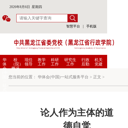
2026年8月6日 星期四
智慧平台
|
手机版
华
校
现任
教学
科研
研究生
行政
机关
体
（院）
领导
工作
工作
工作
后勤
党建
会
概况
(中
国)
您当前的位置：
华体会(中国)一站式服务平台
>
正文
>
一
站
式
服
务
平
台
论人作为主体的道
德自觉