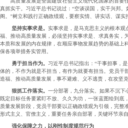
高质量发展是全面建设社会主义现代化国家的首要任务
真抓实干。习近平总书记说过：“空谈误国，实干兴邦。
阁。”树立和践行正确政绩观，要察实情、讲实话、谋实
坚持实事求是。
实事求是，是马克思主义的根本观
福、推动高质量发展，必须坚持实事求是、求真务实，
本质和发展的内在规律，在顺应事物发展趋势的基础上
保各项举措务实管用。
勇于担当作为。
习近平总书记指出：“干事担事，
体的，不作为就是不担当，有作为就要有担当。党员干部
造福、推动高质量发展，事不避难、义不逃责，在攻坚
狠抓工作落实。
一分部署，九分落实。如果不沉下
既定目标任务要紧盯不放、久久为功，一张蓝图绘到底
质量发展阶段，党员干部要以正确政绩观为引领，完整
形式主义、官僚主义，重要任务亲自部署，关键环节亲
强化保障之力，以刚性制度规范行为