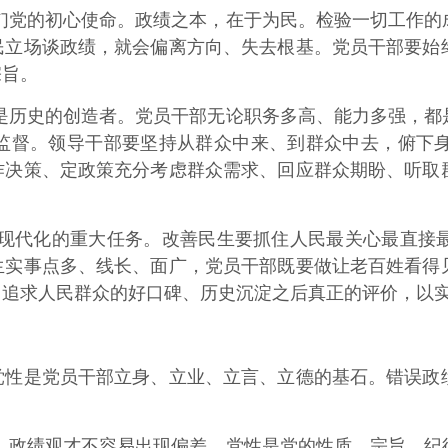
们党的初心使命。政绩之本，在于为民。检验一切工作的
民立场谈政绩，就会偏离方向、失去根基。党员干部要始
宗旨。
是历史的创造者。党员干部无论职务多高、能力多强，都
监督。领导干部要坚持从群众中来、到群众中去，俯下
作决策、定政策充分考虑群众需求、回应群众期盼、听取
现代化的重大任务。改善民生要抓住人民最关心最直接
生实事点多、线长、面广，党员干部既要做让老百姓看得
，追求人民群众的好口碑、历史沉淀之后真正的评价，以
是党员干部立身、立业、立言、立德的基石。错误政绩
，政绩观才不容易出现偏差。党性是党的性质、宗旨、纪