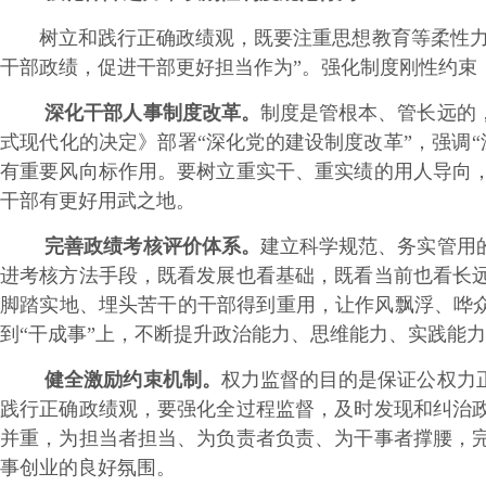
树立和践行正确政绩观，既要注重思想教育等柔性力量
干部政绩，促进干部更好担当作为”。强化制度刚性约束
深化干部人事制度改革。
制度是管根本、管长远的
式现代化的决定》部署“深化党的建设制度改革”，强调
有重要风向标作用。要树立重实干、重实绩的用人导向
干部有更好用武之地。
完善政绩考核评价体系。
建立科学规范、务实管用
进考核方法手段，既看发展也看基础，既看当前也看长
脚踏实地、埋头苦干的干部得到重用，让作风飘浮、哗众
到“干成事”上，不断提升政治能力、思维能力、实践能
健全激励约束机制。
权力监督的目的是保证公权力
践行正确政绩观，要强化全过程监督，及时发现和纠治
并重，为担当者担当、为负责者负责、为干事者撑腰，
事创业的良好氛围。