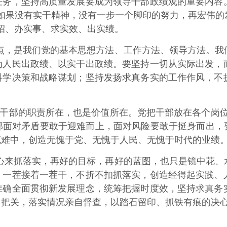
，坚持高质量发展要成为领导干部政绩观的重要内容。
如果没有实干精神，没有一步一个脚印的努力，再宏伟的
招、办实事、求实效、出实绩。
点，是我们党的基本思想方法、工作方法、领导方法。我
为人民出政绩、以实干出政绩。要坚持一切从实际出发，
科学决策和战略谋划；坚持发扬求真务实的工作作风，不
是干部的职责所在，也是价值所在。党把干部放在各个岗
面对矛盾要敢于迎难而上，面对风险要敢于挺身而出，要
克难中，创造无愧于党、无愧于人民、无愧于时代的业绩
心来抓落实，再好的目标，再好的蓝图，也只是镜中花、
，一茬接着一茬干，不折不扣抓落实，创造经得起实践、
准确全面贯彻新发展理念，统筹把握时度效，坚持求真务
自把关，落实情况亲自督查，以踏石留印、抓铁有痕的决