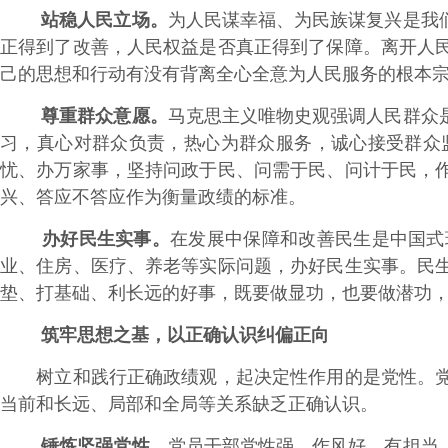
站稳人民立场。
为人民谋幸福、为民族谋复兴是我
正得到了改善，人民权益是否真正得到了保障。离开人
己的思想和行动有没有背离全心全意为人民服务的根本
尊重群众意愿。
马克思主义唯物史观强调人民群众
习，真心对群众负责，热心为群众服务，诚心接受群众
忧、办万家事，坚持问政于民、问需于民、问计于民，
兴、答应不答应作为衡量政绩的标准。
办好民生实事。
在发展中保障和改善民生是中国式
业、住房、医疗、养老等实际问题，办好民生实事。民
垫、打基础、利长远的好事，既要做显功，也要做潜功
筑牢思想之基，以正确认识纠偏正向
树立和践行正确政绩观，起决定性作用的是党性。党性
当前和长远、局部和全局等关系缺乏正确认识。
锤炼坚强党性。
党员干部党性强，作风好、有担当