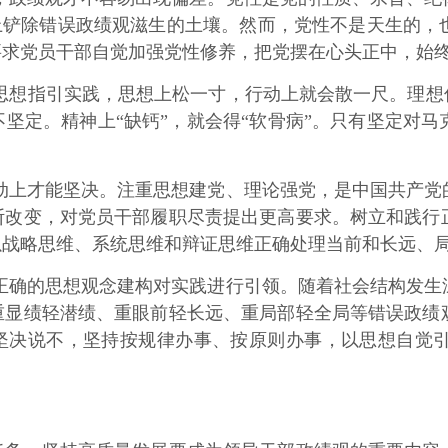
子上铲除错误政绩观滋生的土壤。然而，党性不是天生的
要求党员干部自觉加强党性修养，把党摆在心头正中，始
思想指引实践，思想上松一寸，行动上就会散一尺。理想
坚定。精神上“缺钙”，就会得“软骨病”。只有坚定对
动上才能坚决。注重思想建党、理论强党，是中国共产党
断改变，对党员干部履职尽责提出更高要求。树立和践行
以战略思维、系统思维和辩证思维正确处理当前和长远、
正确的思想观念建构对实践进行引领。随着社会结构发生
重显绩轻潜绩、重眼前轻长远、重局部轻全局等错误政绩
”坚决说不，坚持按规律办事、按原则办事，以思想自觉