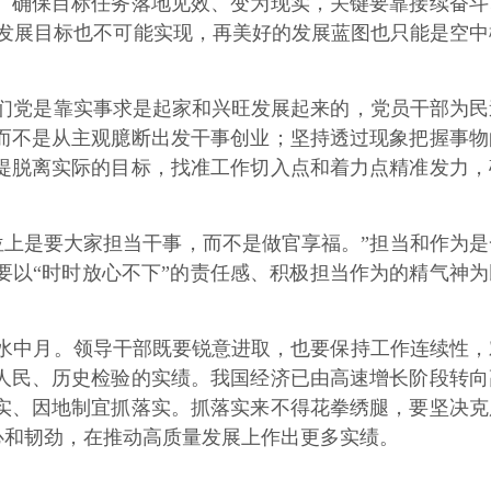
确保目标任务落地见效、变为现实，关键要靠接续奋斗
发展目标也不可能实现，再美好的发展蓝图也只能是空中
们党是靠实事求是起家和兴旺发展起来的，党员干部为民
而不是从主观臆断出发干事创业；坚持透过现象把握事物
提脱离实际的目标，找准工作切入点和着力点精准发力，
位上是要大家担当干事，而不是做官享福。”担当和作为是
以“时时放心不下”的责任感、积极担当作为的精气神为
。
水中月。领导干部既要锐意进取，也要保持工作连续性，
人民、历史检验的实绩。我国经济已由高速增长阶段转向
实、因地制宜抓落实。抓落实来不得花拳绣腿，要坚决克
心和韧劲，在推动高质量发展上作出更多实绩。