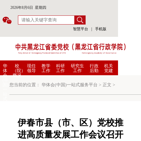
2026年8月6日 星期四
智慧平台
|
手机版
华
校
现任
教学
科研
研究生
行政
机关
体
（院）
领导
工作
工作
工作
后勤
党建
会
概况
(中
国)
您当前的位置：
华体会(中国)一站式服务平台
>
正文
>
一
站
式
服
务
平
台
伊春市县（市、区）党校推
进高质量发展工作会议召开