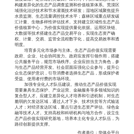
构建差异化的生态产品调查监测和价值核算体系。荒漠区
域强化治沙技术和节水灌溉技术研发；湿地区域聚焦提升
水质监测、生态流量调控技术水平；森林区域重点研发碳
汇计量、生物多样性评估技术。支持建立区域性生态产品
价值核算中心，为价值实现提供量化依据。运用区块链、
大数据等技术搭建生态产品交易平台，实现生态资产确
权、计量、交易、监管全流程数字化，提高交易效率和透
明度。
培育多元化市场参与主体。生态产品价值实现需要
政府、企业、社会协同发力。政府应发挥引领作用，搭建
公共服务平台，规范市场秩序。企业应担当主力角色，参
与生态产品经营开发。社会层面应强化公众参与，提升公
众生态保护意识，引导消费者选择生态产品，形成保护者
受益、使用者付费的市场环境。
加强专业化人才队伍建设。推动生态产品价值实现
需要兼具生态保护、产业运营、金融服务等多领域知识的
复合型人才。应建立差异化人才培养和引进机制，对生态
脆弱的欠发达区域，通过人才下乡、技术扶贫等方式输送
人才；对经济发达区域，重点引进生态资产评估、绿色金
融等技术人才。支持高校和科研机构与地方合作，设立生
态产品价值实现研究基地，培养本土化专业人才队伍，为
路径创新提供支撑。
作者单位：华体会平台