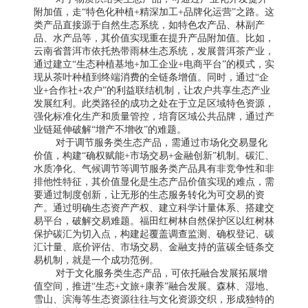
附加值，走“特色化种植+精深加工+品牌化运营”之路。这
类产品直接源于自然生态系统，如特色农产品、林副产
品、水产品等，其价值实现重在提升产品附加值。比如，
云南省普洱市依托热带雨林生态系统，发展普洱茶产业，
通过建立“生态种植基地+加工企业+电商平台”的模式，实
现从茶叶种植到终端消费的全链条增值。同时，通过“企
业+合作社+农户”的利益联结机制，让农户共享生态产业
发展红利。此类路径的成功之处在于立足区域特色资源，
强化标准化生产和质量管控，培育区域公共品牌，通过产
业链延伸破解“增产不增收”的难题。
对于调节服务类生态产品，需通过市场化交易显化
价值，构建“确权赋能+市场交易+金融创新”机制。碳汇、
水质净化、气候调节等调节服务类产品具有非竞争性和非
排他性特征，其价值显化是生态产品价值实现的难点，需
要通过制度创新，让无形的生态服务转化为可交易的资
产。通过明确生态资产产权、建立科学计量体系、搭建交
易平台，破解交易难题。福田红树林自然保护区以红树林
保护碳汇为切入点，构建起覆盖调查监测、确权登记、碳
汇计量、底价评估、市场交易、金融支持的蓝碳全链条交
易机制，就是一个成功范例。
对于文化服务类生态产品，可依托融合发展拓展增
值空间，推进“生态+文旅+康养”融合发展。森林、湿地、
雪山、滨海等生态资源往往与文化资源交织，形成独特的