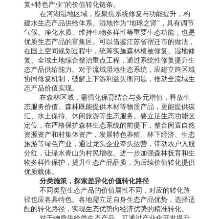
复+特色产业”的价值转化链条。
在河湖湿地区域，应聚焦系统修复与功能提升，构
建水生态产品供给体系。湿地作为“地球之肾”，具有调节
气候、净化水质、维持生物多样性等重要生态功能，也是
优质生态产品的富集区。可以借鉴江苏省宿迁市的做法，
在国土空间规划过程中，统筹实施森林植被修复、湿地修
复、全域土地综合整治重点工程，通过系统性修复提升生
态产品供给能力。对于流域湿地生态系统，应建立跨区域
协同修复机制，破解上下游利益失衡问题，推动全流域生
态产品价值实现。
在森林区域，需强化保育结合与多元增值，释放生
态服务价值。森林既能提供木材等物质产品，更能提供碳
汇、水土保持、休闲旅游等生态服务。要立足生态功能区
定位，在严格保护森林生态系统的前提下，整合闲置自然
资源资产和村集体资产，发展特色养殖、林下经济、生态
旅游等绿色产业，通过龙头企业牵头运营，带动农户入股
分红，让绿水青山为村民增收。进一步加强森林抚育和生
物多样性保护，提升生态产品品质，为后续价值转化提供
优质载体。
分类施策，探索差异化价值转化路径
不同类型生态产品的价值属性不同，对应的转化路
径也应各具特色。各地需立足自身生态产品优势，选择适
配的转化路径，实现生态优势向经济优势的精准转化。
对于物质供给类生态产品，可通过产业化开发提升