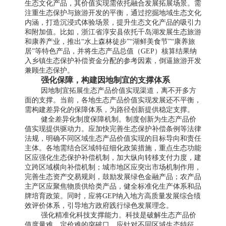
生态文化产品，其价值实现需依托融合发展拓展场景。需
注重生态保护与旅游开发的平衡，通过挖掘地域生态文化
内涵，打造沉浸式体验场景，提升生态文化产品的吸引力
和附加值。比如，浙江省淳安县依托千岛湖发展生态旅游
和康养产业，推出“水上森林徒步”“湖鲜美食节”“康养旅
居”等特色产品，并将生态产品总值（GEP）核算结果纳
入乡镇生态保护补偿资金分配的参考因素，倒逼旅游开发
兼顾生态保护。
强化保障，构建因地制宜的支撑体系
因地制宜拓展生态产品价值实现渠道，离不开多方
面的支撑。当前，各地生态产品价值实现发展还不平衡，
需构建差异化的保障体系，为路径创新提供稳定支撑。
健全差异化制度保障机制。制度创新为生态产品价
值实现提供驱动力。应加快完善生态保护补偿条例等法律
法规，明确不同区域生态产品价值实现的目标导向和责任
主体。各地需结合区域特征细化政策措施，重点生态功能
区应强化生态保护补偿机制，加大纵向转移支付力度，建
立跨区域横向补偿机制；城市地区应突出市场机制作用，
完善生态资产交易规则，鼓励发展绿色金融产品；农产品
主产区应聚焦物质供给类产品，健全标准化生产体系和品
牌培育政策。同时，应将GEP纳入地方高质量发展综合绩
效评价体系，引导地方政府践行绿色发展理念。
强化精准化科技支撑能力。科技是破解生态产品价
值度量难、定价难的突破口。应针对不同区域生态特征，