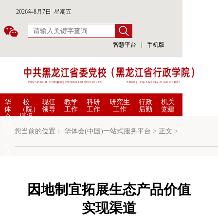
2026年8月7日 星期五
智慧平台
|
手机版
华
校
现任
教学
科研
研究生
行政
机关
体
（院）
领导
工作
工作
工作
后勤
党建
会
概况
(中
国)
您当前的位置：
华体会(中国)一站式服务平台
>
正文
>
一
站
式
服
务
平
台
因地制宜拓展生态产品价值
实现渠道