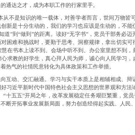
通的通达之才，成为本职工作的行家里手。
从不是知识的唯一载体，对善学者而言，世间万物皆可
践创新是十分生动的，我们的学习也应该是生动的，不能
知道”到“做到”的距离。读好“无字书”，党员干部务必
面对困难和挑战时，要勤于思考、洞察规律，拿出切实可
智慧在书本上读不到、会场中听不到、办公室里想不到，
虚心求教的好学生，真心拜人民为师，诚心向人民学习，
冒着热气的社情民意转化为具体政策和工作举措。
双向互动、交汇融通。学习与实干本质上是相辅相成、辩
好习近平新时代中国特色社会主义思想的世界观和方法论，
。“十五五”开局之年，改革发展稳定任务艰巨繁重，党员
中不断开拓事业发展新局面，努力创造经得起实践、人民