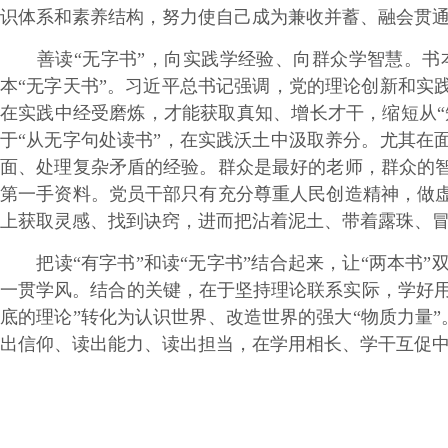
识体系和素养结构，努力使自己成为兼收并蓄、融会贯
善读“无字书”，向实践学经验、向群众学智慧。书本
本“无字天书”。习近平总书记强调，党的理论创新和实
在实践中经受磨炼，才能获取真知、增长才干，缩短从“
于“从无字句处读书”，在实践沃土中汲取养分。尤其在
面、处理复杂矛盾的经验。群众是最好的老师，群众的
第一手资料。党员干部只有充分尊重人民创造精神，做
上获取灵感、找到诀窍，进而把沾着泥土、带着露珠、
把读“有字书”和读“无字书”结合起来，让“两本书”
一贯学风。结合的关键，在于坚持理论联系实际，学好用
底的理论”转化为认识世界、改造世界的强大“物质力量”
出信仰、读出能力、读出担当，在学用相长、学干互促