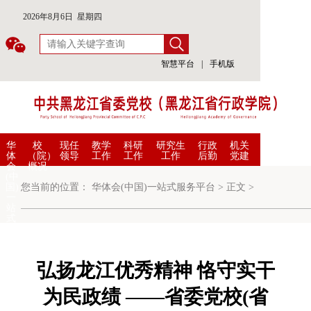
2026年8月6日 星期四
智慧平台
|
手机版
华
校
现任
教学
科研
研究生
行政
机关
体
（院）
领导
工作
工作
工作
后勤
党建
会
概况
(中
国)
您当前的位置：
华体会(中国)一站式服务平台
>
正文
>
一
站
式
服
务
平
台
弘扬龙江优秀精神 恪守实干
为民政绩 ——省委党校(省