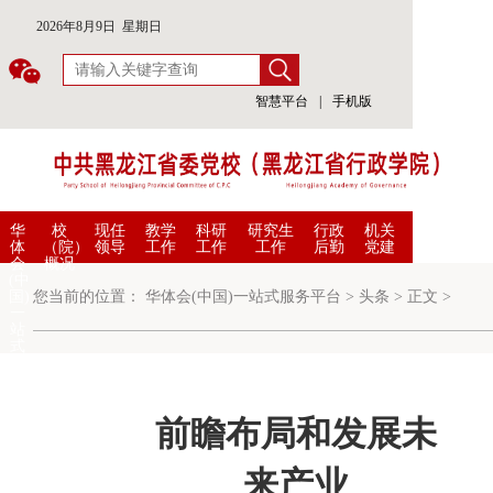
2026年8月9日 星期日
智慧平台
|
手机版
华
校
现任
教学
科研
研究生
行政
机关
体
（院）
领导
工作
工作
工作
后勤
党建
会
概况
(中
国)
您当前的位置：
华体会(中国)一站式服务平台
>
头条
>
正文
>
一
站
式
服
务
平
台
前瞻布局和发展未
来产业