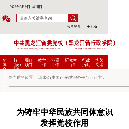
2026年8月9日 星期日
智慧平台
|
手机版
华
校
现任
教学
科研
研究生
行政
机关
体
（院）
领导
工作
工作
工作
后勤
党建
会
概况
(中
国)
您当前的位置：
华体会(中国)一站式服务平台
>
正文
>
一
站
式
服
务
平
台
为铸牢中华民族共同体意识
发挥党校作用