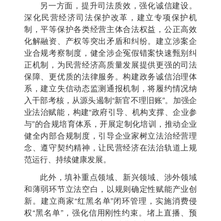
另一方面，提升司法质效，强化诚信建设。
深化民营经济司法保护改革，建立专项保护机
制，平等保护各类经营主体合法权益，公正高效
化解融资、产权等突出矛盾和纠纷。建立涉案企
业合规考察制度，健全涉企冤假错案快速甄别纠
正机制，为民营经济高质量发展提供更强的司法
保障、更优质的法律服务。构建政务诚信治理体
系，建立失信动态监测通报机制，将履约情况纳
入干部考核，从源头遏制“新官不理旧账”。加强企
业法治赋能，构建“政府引导、机构支撑、企业参
与”的合规培育体系，开展定制化培训，推动企业
健全内部合规制度，引导企业家树立法治经营理
念、遵守契约精神，让民营经济在法治轨道上规
范运行、持续健康发展。
此外，填补重点领域、新兴领域、涉外领域
和薄弱环节立法空白，以规则确定性赋能产业创
新。建立商家“红黑名单”闭环管理，实施消费侵
权“黑名单”，强化信用刚性约束。堵上直播、预