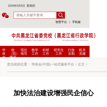
2026年8月6日 星期四
智慧平台
|
手机版
华
校
现任
教学
科研
研究生
行政
机关
体
（院）
领导
工作
工作
工作
后勤
党建
会
概况
(中
国)
您当前的位置：
华体会(中国)一站式服务平台
>
正文
>
一
站
式
服
务
平
台
加快法治建设增强民企信心