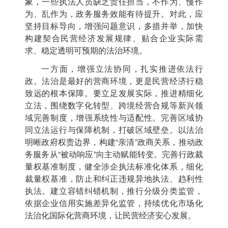
象，一些执法人员缺乏责任担当，不作为、慢作
为、乱作为，政务服务效能有待提升。对此，应
坚持目标导向，增强问题意识，多措并举，加快
构建契合民营经济发展规律、贴合企业实际需
求、稳定透明可预期的法治环境。
一方面，增强立法协同，扎实推进依法行
政。法治是最好的营商环境，更是民营经济行稳
致远的根本保障。要立足发展实际，推进精细化
立法，围绕数字化转型、跨境经营合规等新兴领
域完善制度，增强系统性与适配性。完善区域协
同立法运行与保障机制，打破区域壁垒。以法治
明晰政府权责边界，构建“亲清”政商关系，推动政
务服务从“被动响应”向主动赋能转变。完善行政裁
量权基准制度，健全涉企执法标准化体系，细化
裁量权基准，防止和纠正违规异地执法、趋利性
执法。建立容错纠错机制，推行分级分类监管，
依据企业信用实施差异化监管，持续优化市场化
法治化国际化营商环境，让民营经济安心发展。