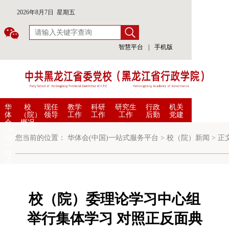
2026年8月7日 星期五
智慧平台
|
手机版
华
校
现任
教学
科研
研究生
行政
机关
体
（院）
领导
工作
工作
工作
后勤
党建
会
概况
(中
国)
您当前的位置：
华体会(中国)一站式服务平台
>
校（院）新闻
>
正
一
站
式
服
务
平
台
校（院）委理论学习中心组
举行集体学习 对照正反面典