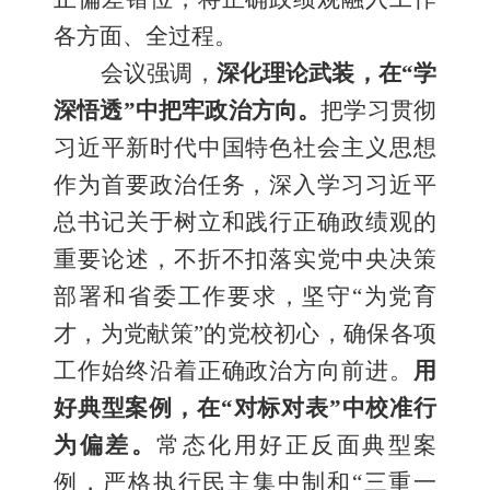
各方面、全过程。
会议强调，
深化理论武装，在
“学
深悟透”中把牢政治方向。
把学习贯彻
习近平新时代中国特色社会主义思想
作为首要政治任务，深入学习习近平
总书记关于树立和践行正确政绩观的
重要论述，不折不扣落实党中央决策
部署和省委工作要求，坚守
“为党育
才，为党献策”的党校初心，确保各项
工作始终沿着正确政治方向前进。
用
好典型案例，在
“对标对表”中校准行
为偏差。
常态化用好正反面典型案
例，严格执行民主集中制和
“三重一