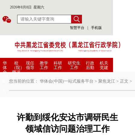
2026年8月8日 星期六
智慧平台
|
手机版
华
校
现任
教学
科研
研究生
行政
机关
体
（院）
领导
工作
工作
工作
后勤
党建
会
概况
(中
国)
您当前的位置：
华体会(中国)一站式服务平台
>
聚焦龙江
>
正文
>
一
站
式
服
务
平
台
许勤到绥化安达市调研民生
领域信访问题治理工作