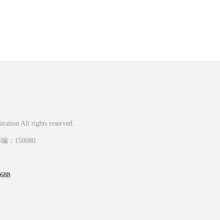
ation All rights reserved.
150080
88