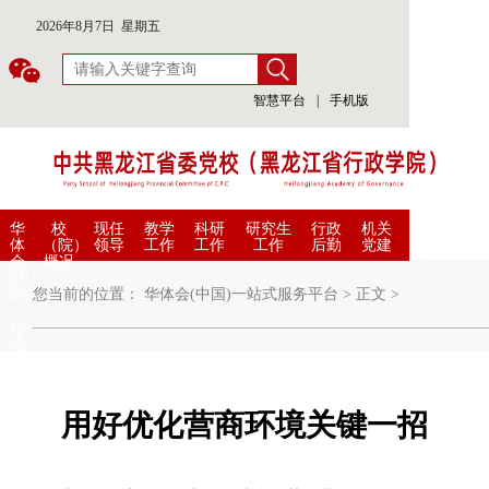
2026年8月7日 星期五
智慧平台
|
手机版
华
校
现任
教学
科研
研究生
行政
机关
体
（院）
领导
工作
工作
工作
后勤
党建
会
概况
(中
国)
您当前的位置：
华体会(中国)一站式服务平台
>
正文
>
一
站
式
服
务
平
台
用好优化营商环境关键一招